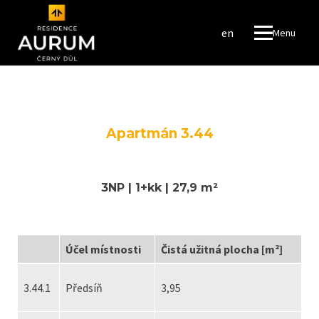
cs
en
Menu
ROYA
ROUB
#baje
FINA
RESO
Apartmán 3.44
FINA
RESI
3NP | 1+kk | 27,9 m²
APAR
NAPSA
Účel místnosti
Čistá užitná plocha [m²]
cs
en
3.44.1
Předsíň
3,95