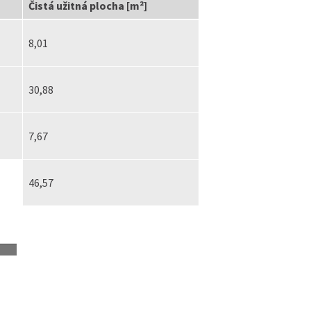
Čistá užitná plocha [m²]
8,01
30,88
7,67
46,57