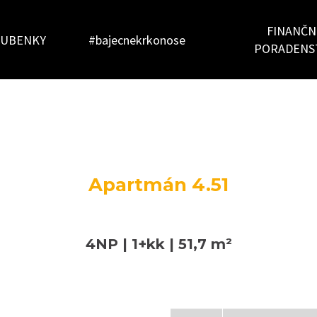
FINANČN
UBENKY
#bajecnekrkonose
PORADENS
Apartmán 4.51
4NP | 1+kk | 51,7 m²