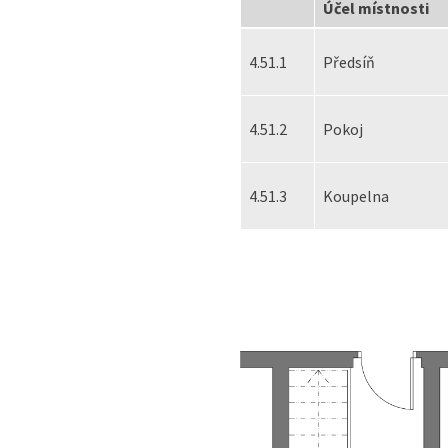
Účel místnosti
4.51.1
Předsíň
4.51.2
Pokoj
4.51.3
Koupelna