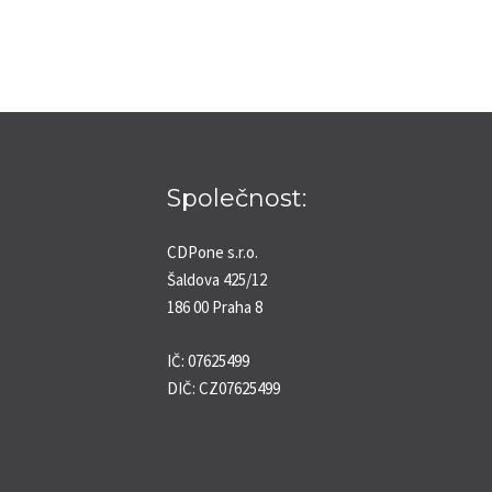
Společnost:
CDPone s.r.o.
Šaldova 425/12
186 00 Praha 8
IČ: 07625499
DIČ: CZ07625499